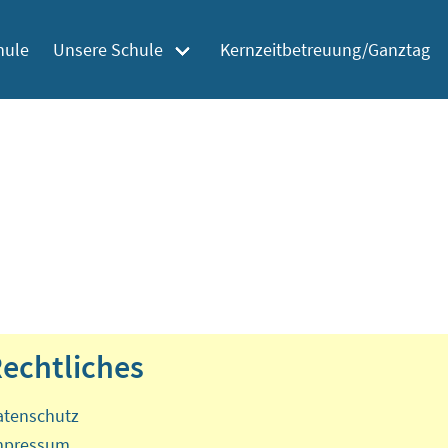
hule
Unsere Schule
Kernzeitbetreuung/Ganztag
echtliches
atenschutz
mpressum